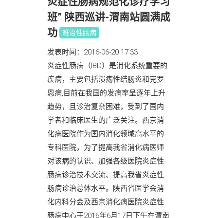
炎症性肠病规范化诊疗学习
班” 陕西巡讲-渭南站圆满成
功
难治性肠病
发表时间：2016-06-20 17:33
炎症性肠病（IBD）是消化系统重要的
疾病，主要包括溃疡性结肠炎和克罗
恩病,目前在我国的发病率呈逐年上升
趋势，且诊治复杂困难，受到了国内
学者和临床医生的广泛关注。西京消
化病医院作为国内消化领域高水平的
专科医院，为了提高我省消化病医师
对该病的认识、加强各级医院炎症性
肠病诊治技术交流、提高我省炎症性
肠病诊治总体水平。陕西省医学会消
化内科分会及西京消化病医院炎症性
肠病中心于2016年6月17日下午在渭南