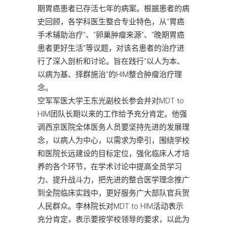
期胃癌患者已存活七年的病案。根据患者的病
史回顾，各学科医生整合专业特色，从“胃癌
手术辅助治疗”、“卵巢肿瘤来源”、“晚期胃癌
患者更好生活”等议题，对该名患者的治疗进
行了深入剖析和讨论。旨在践行“以人为本、
以病为基、择群施治”的HIM整合肿瘤治疗理
念。
空军军医大学王东光副校长参会并对MDT to
HIM团队长期以来的工作给予充分肯定。他强
调西京医院全体医务人员要坚持先进的发展理
念，以病人为中心，以需求为牵引，围绕学校
和医院长远建设的目标定位，强化临床人才培
养的各个环节，在学术讨论中提高全员学习
力、提升战斗力，把先进的整合医学理念推广
到全院临床实践中，更好服务广大部队官兵贺
人民群众。李林院长对MDT to HIM活动表示
充分肯定，表示要按学校领导的要求，以此为