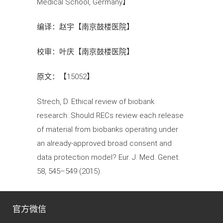
Medical School, Germany】
编译：赵宇【南京鼓楼医院】
校审：叶庆【南京鼓楼医院】
原文：【15052】
Strech, D. Ethical review of biobank
research: Should RECs review each release
of material from biobanks operating under
an already-approved broad consent and
data protection model? Eur. J. Med. Genet.
58, 545–549 (2015).
官方微信